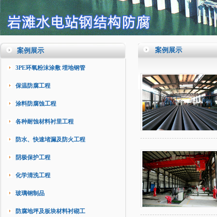
案例展示
案例展示
3PE环氧粉沫涂敷 埋地钢管
保温防腐工程
涂料防腐蚀工程
各种耐蚀材料衬里工程
防水、快速堵漏及防火工程
阴极保护工程
化学清洗工程
玻璃钢制品
防腐地坪及板块材料衬砌工