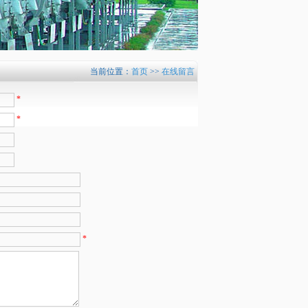
当前位置：
首页
>>
在线留言
*
*
*