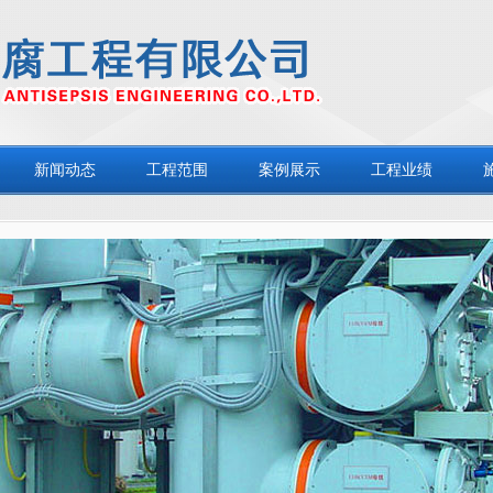
新闻动态
工程范围
案例展示
工程业绩