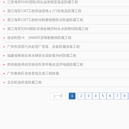
三亚海军91003部队码头油管线安装及防腐工程
湛江海军1507工程供油管线￠273安装及防腐工程
湛江海军1507工程砼结构赛柏斯防水防渗防腐工程
湛江海军92854部队军港处钢浮码头水鼓喷锌防腐工程
保加利亚1#、2#6000T沥青船整体防腐工程
广州市沥窖污水处理厂管道、设备防腐涂装工程
福建省闽侯自来水钢管水泥砂浆内衬防腐工程
郑州铁路局动车组动车库环氧自流坪地面防腐工程
广州奥林匹克体育场主体工程防腐
北京机场管道防腐工程
上一页
1
2
3
4
5
6
7
8